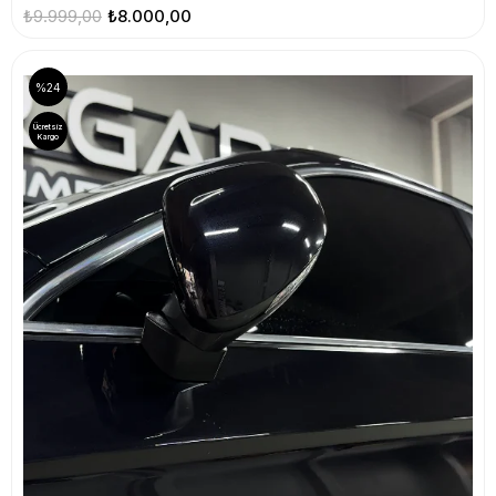
₺9.999,00
₺8.000,00
%24
Ücretsiz
Kargo