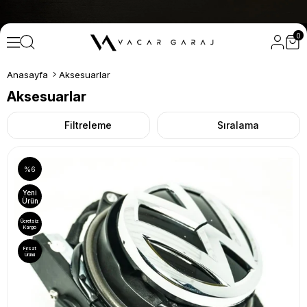
SEÇİLİ ÜRÜNLERDE ÜCRETSİZ KARGO! • Profesyonel
0
Anasayfa
Aksesuarlar
Aksesuarlar
Filtreleme
Sıralama
%6
Yeni
Ürün
Ücretsiz
Kargo
Fırsat
Ürünü