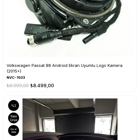
Volkswagen Passat B8 Android Ekran Uyumlu Logo Kamera
(2015+)
NVC-1503
₺8.999,00
₺8.499,00
%2
Yeni
Ürün
Fırsat
Ürünü