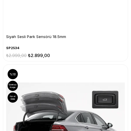
Siyah Sesli Park Sensörü 18.5mm
SP2534
₺2.999,00
₺2.899,00
%18
Ücretsiz
Kargo
Fırsat
Ürünü