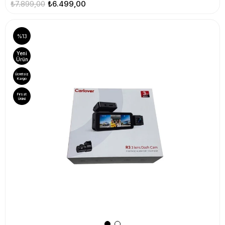
₺7.899,00
₺6.499,00
%13
Yeni
Ürün
Ücretsiz
Kargo
Fırsat
Ürünü