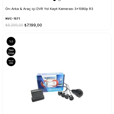
Ön-Arka & Araç içi DVR Yol Kayıt Kamerası 3x1080p R3
NVC-1571
₺8.299,00
₺7.199,00
%3
Yeni
Ürün
Fırsat
Ürünü