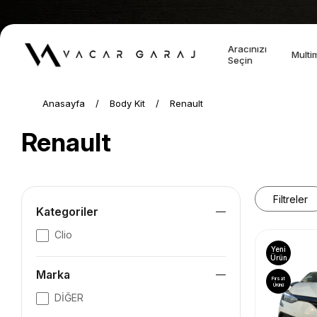
Aracınızı
Multi
Seçin
Anasayfa
Body Kit
Renault
Renault
Filtreler
Kategoriler
Clio
Yeni
Ürün
Marka
Fırsat
Ürünü
DİĞER