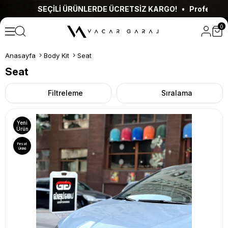
SEÇİLİ ÜRÜNLERDE ÜCRETSİZ KARGO! • Profesyonel Montaj H
0
Anasayfa
Body Kit
Seat
Seat
Filtreleme
Sıralama
Yeni
Ürün
Fırsat
Ürünü