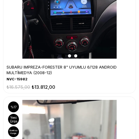
SUBARU IMPREZA-FORESTER 8" UYUMLU 6/128 ANDROID
MULTİMEDYA (2008-12)
NVC-15982
₺16.575,00
₺13.812,00
%17
Yeni
Ürün
Ücretsiz
Kargo