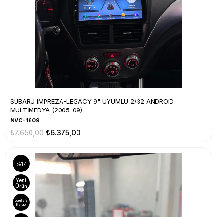
SUBARU IMPREZA-LEGACY 9" UYUMLU 2/32 ANDROID
MULTİMEDYA (2005-09)
NVC-1609
₺7.650,00
₺6.375,00
%17
Yeni
Ürün
Ücretsiz
Kargo