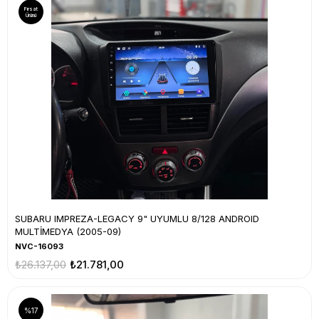
Fırsat
Ürünü
SUBARU IMPREZA-LEGACY 9" UYUMLU 8/128 ANDROID
MULTİMEDYA (2005-09)
NVC-16093
₺26.137,00
₺21.781,00
%17