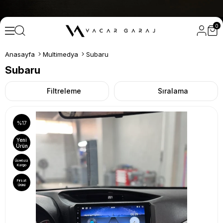
SEÇİLİ ÜRÜNLERDE ÜCRETSİZ KARGO! • Profesyonel M
0
Anasayfa
Multimedya
Subaru
Subaru
Filtreleme
Sıralama
%17
Yeni
Ürün
Ücretsiz
Kargo
Fırsat
Ürünü