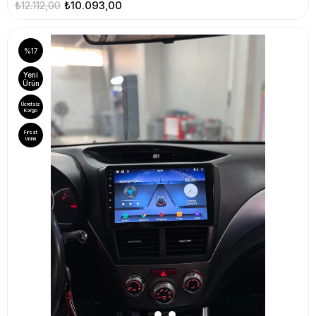
₺12.112,00
₺10.093,00
%17
Yeni
Ürün
Ücretsiz
Kargo
Fırsat
Ürünü