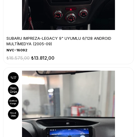
SUBARU IMPREZA-LEGACY 9" UYUMLU 6/128 ANDROID
MULTİMEDYA (2005-09)
NVC-16092
₺16.575,00
₺13.812,00
%17
Yeni
Ürün
Ücretsiz
Kargo
Fırsat
Ürünü