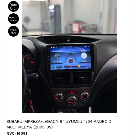
Yeni
Ürün
Ücretsiz
Kargo
Fırsat
Ürünü
SUBARU IMPREZA-LEGACY 9" UYUMLU 4/64 ANDROID
MULTİMEDYA (2005-09)
NVC-16091