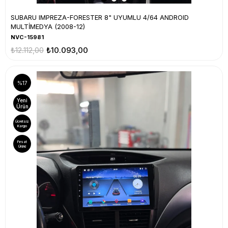
SUBARU IMPREZA-FORESTER 8" UYUMLU 4/64 ANDROID
MULTİMEDYA (2008-12)
NVC-15981
₺12.112,00
₺10.093,00
%17
Yeni
Ürün
Ücretsiz
Kargo
Fırsat
Ürünü