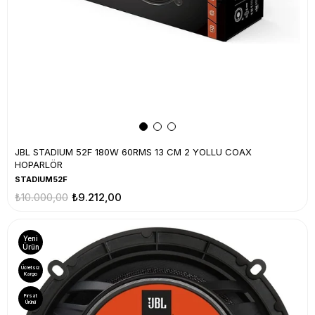
JBL STADIUM 52F 180W 60RMS 13 CM 2 YOLLU COAX
HOPARLÖR
STADIUM52F
₺10.000,00
₺9.212,00
Yeni
Ürün
Ücretsiz
Kargo
Fırsat
Ürünü