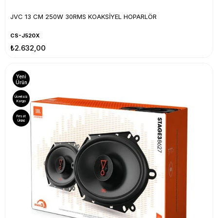
JVC 13 CM 250W 30RMS KOAKSİYEL HOPARLÖR
CS-J520X
₺2.632,00
Yeni
Ürün
Ücretsiz
Kargo
Fırsat
Ürünü