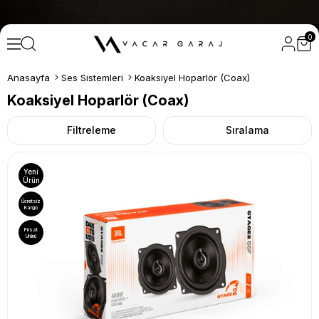
SEÇİLİ ÜRÜNLERDE ÜCRETSİZ KARGO! • Profesyonel 
0
Anasayfa
Ses Sistemleri
Koaksiyel Hoparlör (Coax)
Koaksiyel Hoparlör (Coax)
Filtreleme
Sıralama
Yeni
Ürün
Ücretsiz
Kargo
Fırsat
Ürünü