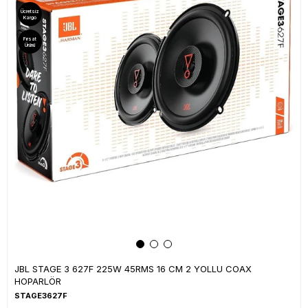
Ücretsiz
Kargo
Fırsat
Ürünü
JBL STAGE 3 627F 225W 45RMS 16 CM 2 YOLLU COAX
HOPARLÖR
STAGE3627F