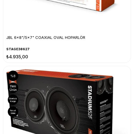
JBL 6x8"/5x7" COAXIAL OVAL HOPARLÖR
STAGE38627
₺4.935,00
%8
Yeni
Ürün
Ücretsiz
Kargo
Fırsat
Ürünü