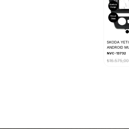
Ücretsiz
Kargo
Fırsat
Ürünü
SKODA YETI
ANDROID M
NVC-13732
₺16.575,00