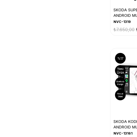
SKODA SUP
ANDROID MU
2015)
NVC-1319
₺7.650,00
%17
Yeni
Ürün
Ücretsiz
Kargo
Fırsat
Ürünü
SKODA KOD
ANDROID M
NVC-13161