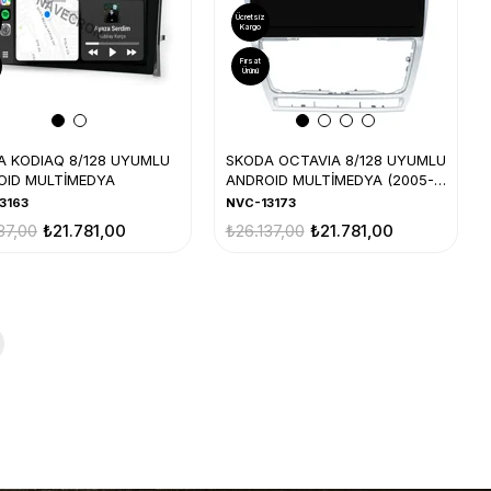
Ücretsiz
Kargo
Fırsat
Ürünü
A KODIAQ 8/128 UYUMLU
SKODA OCTAVIA 8/128 UYUMLU
OID MULTİMEDYA
ANDROID MULTİMEDYA (2005-
12)
3163
NVC-13173
37,00
₺21.781,00
₺26.137,00
₺21.781,00