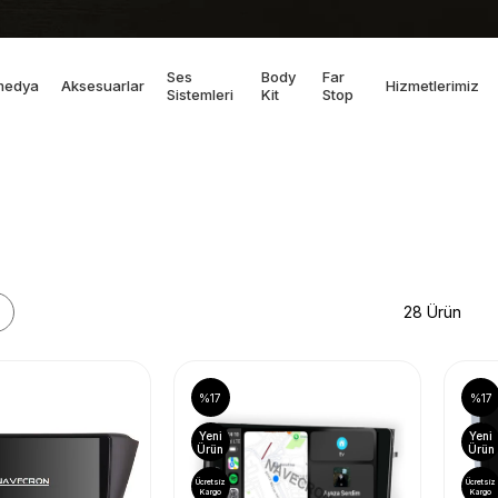
Ses
Body
Far
medya
Aksesuarlar
Hizmetlerimiz
Sistemleri
Kit
Stop
28 Ürün
%17
%17
Yeni
Yeni
Ürün
Ürün
Ücretsiz
Ücretsiz
Kargo
Kargo