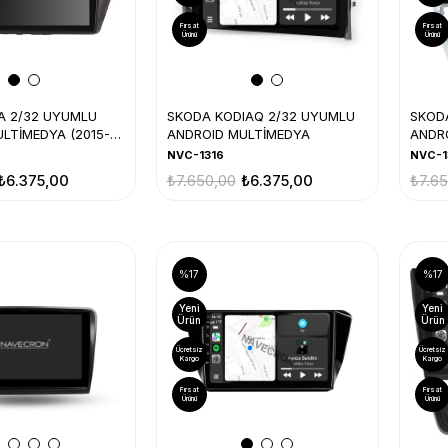
Fırsat
Fırsat
Ürünü
Ürünü
A 2/32 UYUMLU
SKODA KODIAQ 2/32 UYUMLU
SKOD
LTİMEDYA (2015-
ANDROID MULTİMEDYA
ANDRO
12)
NVC-1316
NVC-1
₺6.375,00
₺7.650,00
₺6.375,00
₺7.6
%17
%17
Yeni
Yeni
Ürün
Ürün
Ücretsiz
Ücretsiz
Kargo
Kargo
Fırsat
Fırsat
Ürünü
Ürünü