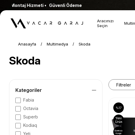
eti • Güvenli Ödeme
Aracınızı
Multi
Seçin
Anasayfa
Multimedya
Skoda
Skoda
Filtreler
Kategoriler
Fabia
Octavia
%17
Superb
Yeni
Ürün
Kodiaq
Ücretsiz
Yeti
Kargo