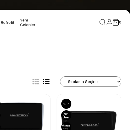
Yeni
Refrofit
0
Gelenler
%17
Yeni
Ürün
Ücretsiz
Kargo