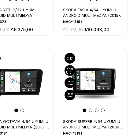
 YETI 2/32 UYUMLU
SKODA FABIA 4/64 UYUMLU
OID MULTİMEDYA
ANDROID MULTİMEDYA (2015-
21)
373
NVC-13151
50,00
₺6.375,00
₺12.112,00
₺10.093,00
%17
Yeni
Ürün
Ücretsiz
Kargo
Fırsat
Ürünü
A OCTAVIA 4/64 UYUMLU
SKODA SUPERB 4/64 UYUMLU
ID MULTİMEDYA (2013-
ANDROID MULTİMEDYA (2009-
15)
3181
NVC-13191