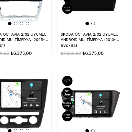
Fırsat
Ürünü
A OCTAVIA 2/32 UYUMLU
SKODA OCTAVIA 2/32 UYUMLU
ID MULTİMEDYA (2005-
ANDROID MULTİMEDYA (2013-
19)
317
NVC-1318
50,00
₺6.375,00
₺7.650,00
₺6.375,00
%17
Yeni
Ürün
Ücretsiz
Kargo
Fırsat
Ürünü