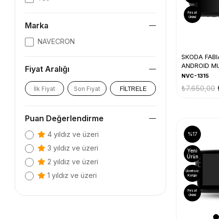
Fırsat
Ürünü
Marka
NAVECRON
SKODA FABI
ANDROID MU
Fiyat Aralığı
21)
NVC-1315
₺7.650,00
FILTRELE
Puan Değerlendirme
4 yıldız ve üzeri
%17
3 yıldız ve üzeri
Yeni
Ürün
2 yıldız ve üzeri
Ücretsiz
1 yıldız ve üzeri
Kargo
Fırsat
Ürünü