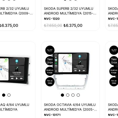
ERB 2/32 UYUMLU
SKODA SUPERB 2/32 UYUMLU
SKODA
LTİMEDYA (2009-
ANDROID MULTİMEDYA (2015-
ANDR
16)
NVC-1320
NVC-1
₺6.375,00
₺7.650,00
₺6.375,00
₺7.6
%17
%17
Yeni
Yeni
Ürün
Ürün
Ücretsiz
Ücretsiz
Kargo
Kargo
Fırsat
Fırsat
Ürünü
Ürünü
IAQ 4/64 UYUMLU
SKODA OCTAVIA 4/64 UYUMLU
SKOD
ULTİMEDYA
ANDROID MULTİMEDYA (2005-
ANDRO
12)
19)
NVC-13171
NVC-1