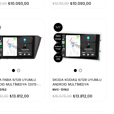
12,00
₺10.093,00
₺12.112,00
₺10.093,00
%17
Yeni
Ürün
Ücretsiz
Kargo
Fırsat
Ürünü
 FABIA 6/128 UYUMLU
SKODA KODIAQ 6/128 UYUMLU
ID MULTİMEDYA (2015-
ANDROID MULTİMEDYA
3152
NVC-13162
12,00
₺13.812,00
₺16.575,00
₺13.812,00