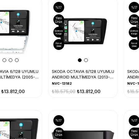
%17
%17
Yeni
Yeni
Ürün
Ürün
Ücretsiz
Ücretsiz
Kargo
Kargo
Fırsat
Fırsat
Ürünü
Ürünü
AVIA 6/128 UYUMLU
SKODA OCTAVIA 6/128 UYUMLU
SKOD
LTİMEDYA (2005-
ANDROID MULTİMEDYA (2013-
ANDRO
19)
15)
NVC-13182
NVC-1
₺13.812,00
₺16.575,00
₺13.812,00
₺16.5
%17
%17
Yeni
Yeni
Ürün
Ürün