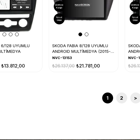
Ücretsiz
Ücretsiz
Kargo
Kargo
Fırsat
Fırsat
Ürünü
Ürünü
 6/128 UYUMLU
SKODA FABIA 8/128 UYUMLU
SKOD
ULTİMEDYA
ANDROID MULTİMEDYA (2015-
ANDR
21)
NVC-13153
NVC-1
₺13.812,00
₺26.137,00
₺21.781,00
₺26.1
1
2
>