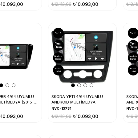
₺10.093,00
₺12.112,00
₺10.093,00
₺12.1
%17
%18
Yeni
Yeni
Ürün
Ürün
Ücretsiz
Ücretsiz
Kargo
Kargo
Fırsat
Fırsat
Ürünü
Ürünü
ERB 4/64 UYUMLU
SKODA YETI 4/64 UYUMLU
SKODA
LTİMEDYA (2015-
ANDROID MULTİMEDYA
ANDRO
21)
NVC-13731
NVC-1
₺10.093,00
₺12.112,00
₺10.093,00
₺16.8