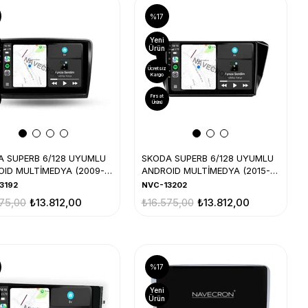
%17
Yeni
Ürün
Ücretsiz
Kargo
Fırsat
Ürünü
A SUPERB 6/128 UYUMLU
SKODA SUPERB 6/128 UYUMLU
ID MULTİMEDYA (2009-
ANDROID MULTİMEDYA (2015-
16)
3192
NVC-13202
75,00
₺13.812,00
₺16.575,00
₺13.812,00
%17
Yeni
Ürün