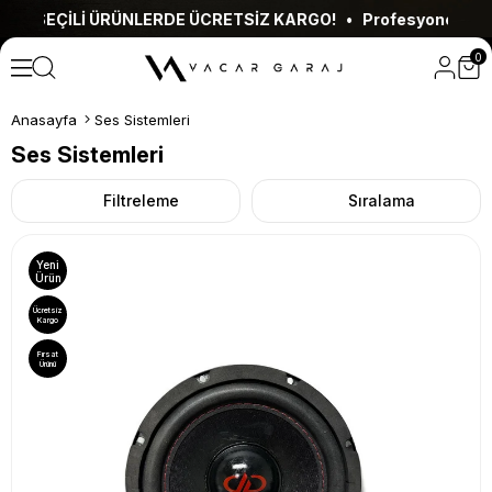
RÜNLERDE ÜCRETSİZ KARGO! • Profesyonel Montaj Hizmeti •
0
Anasayfa
Ses Sistemleri
Ses Sistemleri
Filtreleme
Sıralama
Yeni
Ürün
Ücretsiz
Kargo
Fırsat
Ürünü