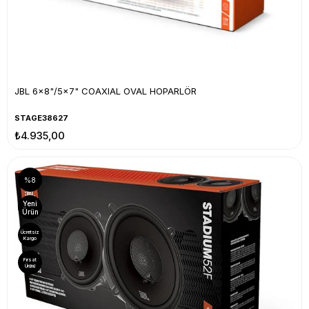
JBL 6x8"/5x7" COAXIAL OVAL HOPARLÖR
STAGE38627
₺4.935,00
%8
Yeni
Ürün
Ücretsiz
Kargo
Fırsat
Ürünü