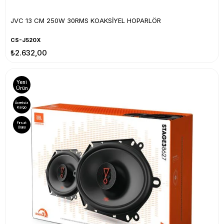
JVC 13 CM 250W 30RMS KOAKSİYEL HOPARLÖR
CS-J520X
₺2.632,00
Yeni
Ürün
Ücretsiz
Kargo
Fırsat
Ürünü