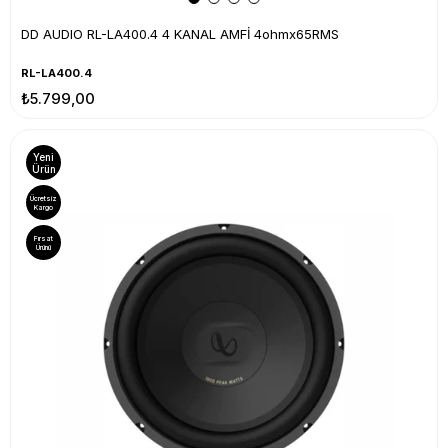
DD AUDIO RL-LA400.4 4 KANAL AMFİ 4ohmx65RMS
RL-LA400.4
₺5.799,00
Yeni
Ürün
Ücretsiz
Kargo
Fırsat
Ürünü