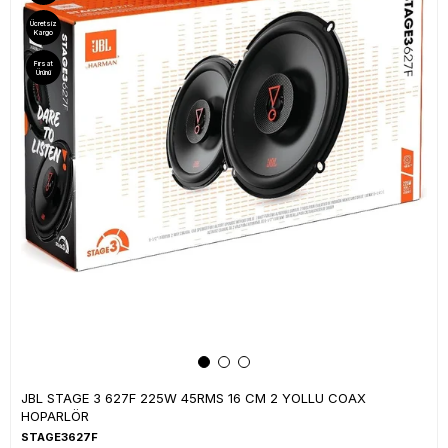
Ücretsiz
Kargo
Fırsat
Ürünü
JBL STAGE 3 627F 225W 45RMS 16 CM 2 YOLLU COAX
HOPARLÖR
STAGE3627F