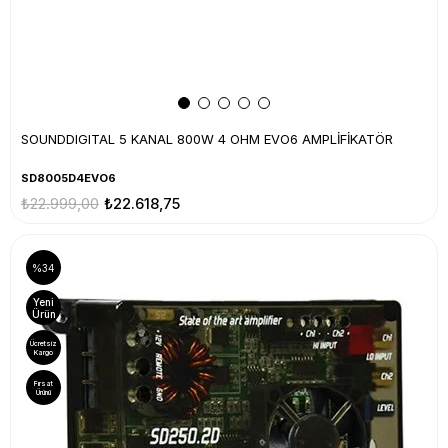
SOUNDDIGITAL 5 KANAL 800W 4 OHM EVO6 AMPLİFİKATÖR
SD8005D4EVO6
₺22.999,00
₺22.618,75
%34
Yeni
Ürün
Ücretsiz
Kargo
Fırsat
Ürünü