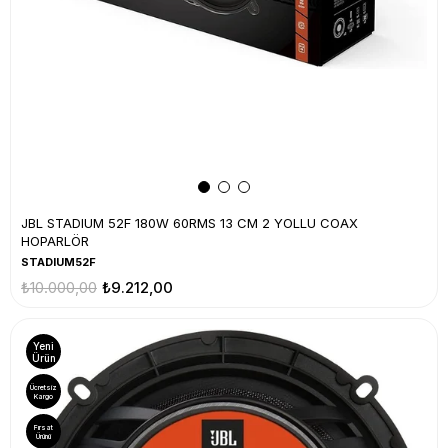
JBL STADIUM 52F 180W 60RMS 13 CM 2 YOLLU COAX
HOPARLÖR
STADIUM52F
₺10.000,00
₺9.212,00
Yeni
Ürün
Ücretsiz
Kargo
Fırsat
Ürünü