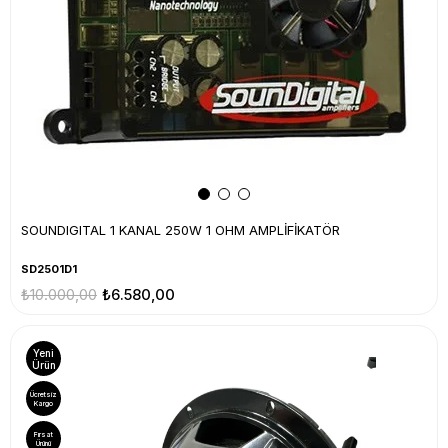
SOUNDIGITAL 1 KANAL 250W 1 OHM AMPLİFİKATÖR
SD2501D1
₺10.000,00
₺6.580,00
Yeni
Ürün
Ücretsiz
Kargo
Fırsat
Ürünü