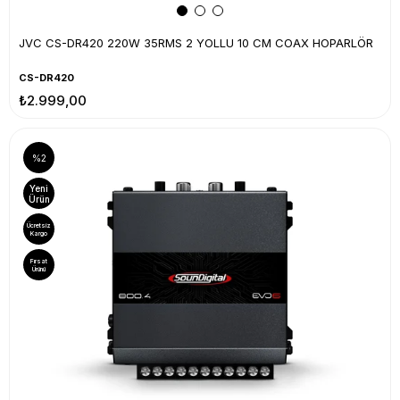
JVC CS-DR420 220W 35RMS 2 YOLLU 10 CM COAX HOPARLÖR
CS-DR420
₺2.999,00
%2
Yeni
Ürün
Ücretsiz
Kargo
Fırsat
Ürünü