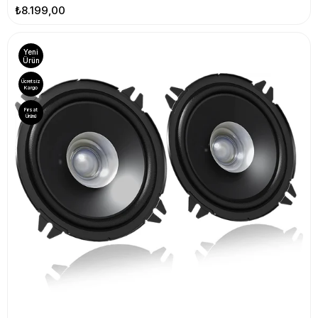
₺8.199,00
Yeni
Ürün
Ücretsiz
Kargo
Fırsat
Ürünü