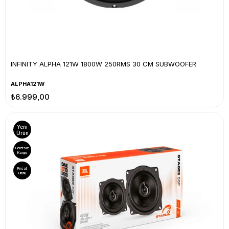
INFINITY ALPHA 121W 1800W 250RMS 30 CM SUBWOOFER
ALPHA121W
₺6.999,00
Yeni
Ürün
Ücretsiz
Kargo
Fırsat
Ürünü