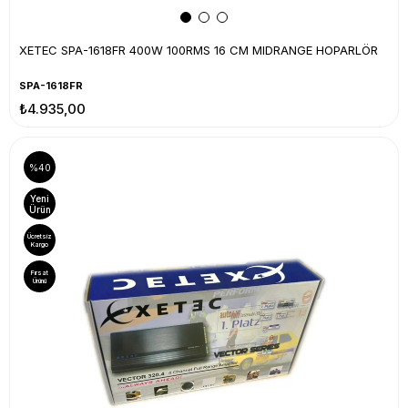
XETEC SPA-1618FR 400W 100RMS 16 CM MIDRANGE HOPARLÖR
SPA-1618FR
₺4.935,00
%40
Yeni
Ürün
Ücretsiz
Kargo
Fırsat
Ürünü