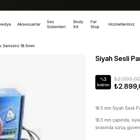
Ses
Body
Far
medya
Aksesuarlar
Hizmetlerimiz
Sistemleri
Kit
Stop
rk Sensörü 18.5mm
Siyah Sesli P
₺2.999,0
3
%
₺2.899,
İndirim
18.5 mm Siyah Sesli 
18.5 mm çapında, siya
sırasında sürüş güvenliğ