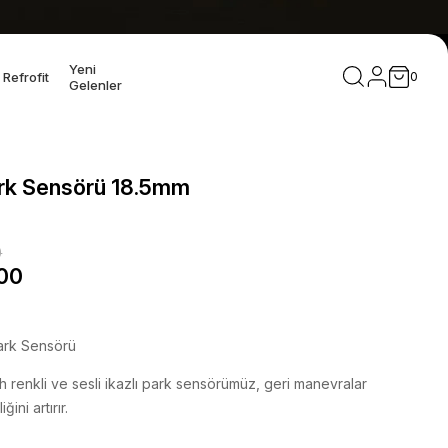
Yeni
Refrofit
0
Gelenler
ark Sensörü 18.5mm
0
00
Park Sensörü
h renkli ve sesli ikazlı park sensörümüz, geri manevralar
ini artırır.