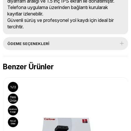
diyafram aralığı ve 1.5 inç IPS ekran ile donatılmıştır.
Telefona uygulama üzerinden bağlantı kurularak
kayıtlar izlenebilir.
Güvenli sürüş ve profesyonel yol kaydı için ideal bir
tercihtir.
ÖDEME SEÇENEKLERI
Benzer Ürünler
%13
Yeni
Ürün
Ücretsiz
Kargo
Fırsat
Ürünü