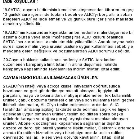
İADE KOŞULLARI:
18.SATICI, cayma bildiriminin kendisine ulaşmasından itibaren en geç
10 günlük süre içerisinde toplam bedeli ve ALICI’yı borç altına sokan
belgeleri ALICI’ ya iade etmek ve 20 günlük süre içerisinde malı iade
almakla yükümlüdür.
19.ALICI’ nın kusurundan kaynaklanan bir nedenle malın değerinde bir
azalma olursa veya iade imkânsızlaşırsa ALICI kusuru oranında
SATICI’ nın zararlarını tazmin etmekle yükümlüdür. Ancak cayma hakkı
süresi içinde malın veya ürünün usulüne uygun kullanılması sebebiyle
meydana gelen değişiklik ve bozulmalardan ALICI sorumlu değildir.
20.Cayma hakkının kullanılması nedeniyle SATICI tarafından
düzenlenen kampanya limit tutarının altına düşülmesi halinde
kampanya kapsamında faydalanılan indirim miktarı iptal edilir.
CAYMA HAKKI KULLANILAMAYACAK ÜRÜNLER:
21.ALICI’nın isteği veya açıkça kişisel ihtiyaçları doğrultusunda
hazırlanan ve geri gönderilmeye müsait olmayan, iç giyim alt
parçaları, mayo ve bikini altları, makyaj malzemeleri, tek kullanımlık
ürünler, çabuk bozulma tehlikesi olan veya son kullanma tarihi geçme
ihtimali olan mallar, ALICI’ya teslim edilmesinin ardından ALICI
tarafından ambalajı açıldığı takdirde iade edilmesi sağlık ve hijyen
açısından uygun olmayan ürünler, teslim edildikten sonra başka
ürünlerle karışan ve doğası gereği ayrıştırılması mümkün olmayan
ürünler, Abonelik sözleşmesi kapsamında sağlananlar dışında,
gazete ve dergi gibi süreli yayınlara ilişkin mallar, Elektronik ortamda
anında ifa edilen hizmetler veya tüketiciye anında teslim edilen
gayrimaddi mallar, ile ses veya görüntü kayıtlarının, kitap, dijital