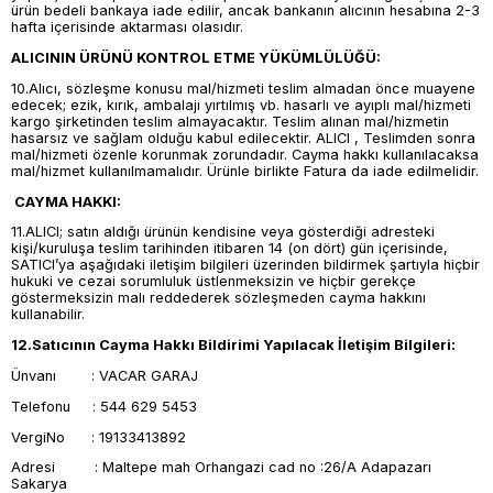
ürün bedeli bankaya iade edilir, ancak bankanın alıcının hesabına 2-3
hafta içerisinde aktarması olasıdır.
ALICININ ÜRÜNÜ KONTROL ETME YÜKÜMLÜLÜĞÜ:
10.Alıcı, sözleşme konusu mal/hizmeti teslim almadan önce muayene
edecek; ezik, kırık, ambalajı yırtılmış vb. hasarlı ve ayıplı mal/hizmeti
kargo şirketinden teslim almayacaktır. Teslim alınan mal/hizmetin
hasarsız ve sağlam olduğu kabul edilecektir. ALICI , Teslimden sonra
mal/hizmeti özenle korunmak zorundadır. Cayma hakkı kullanılacaksa
mal/hizmet kullanılmamalıdır. Ürünle birlikte Fatura da iade edilmelidir.
CAYMA HAKKI:
11.ALICI; satın aldığı ürünün kendisine veya gösterdiği adresteki
kişi/kuruluşa teslim tarihinden itibaren 14 (on dört) gün içerisinde,
SATICI’ya aşağıdaki iletişim bilgileri üzerinden bildirmek şartıyla hiçbir
hukuki ve cezai sorumluluk üstlenmeksizin ve hiçbir gerekçe
göstermeksizin malı reddederek sözleşmeden cayma hakkını
kullanabilir.
12.Satıcının Cayma Hakkı Bildirimi Yapılacak İletişim Bilgileri:
Ünvanı : VACAR GARAJ
Telefonu : 544 629 5453
VergiNo : 19133413892
Adresi : Maltepe mah Orhangazi cad no :26/A Adapazarı
Sakarya