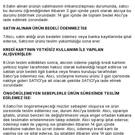
6.Satın alınan ürünün satılmasının imkansızlaşması durumunda, satıcı
bu durumu öğrendiğinden itibaren 3 gün içinde yazılı olarak alıcıya bu
durumu bildirmek zorundadır. 14 gün içinde de toplam bedel Alıcı’ya
iade edilmek zorundadır.
SATIN ALINAN ÜRÜN BEDELİ ÖDENMEZ İSE
7.Alıcı, satın aldığı ürün bedelini ödemez veya banka kayıtlarında iptal
ederse, Satıcının ürünü teslim yükümlülüğü sona erer.
KREDİ KARTININ YETKİSİZ KULLANIMI İLE YAPILAN
ALIŞVERİŞLER:
8.Ürün teslim edildikten sonra, alıcının ödeme yaptığı kredi kartının
yetkisiz kişiler tarafından haksız olarak kullanıldığı tespit edilirse ve
satılan ürün bedeli ilgili banka veya finans kuruluşu tarafından
Satıcı’ya ödenmez ise, Alıcı, sözleşme konusu ürünü 3 gün içerisinde
nakliye gideri SATICI’ya ait olacak şekilde SATICI’ya iade etmek
zorundadır.
ÖNGÖRÜLEMEYEN SEBEPLERLE ÜRÜN SÜRESİNDE TESLİM
EDİLEMEZ İSE:
9.Satıcı’nın öngöremeyeceği mücbir sebepler oluşursa ve ürün
süresinde teslim edilemez ise, durum Alıcı’ya bildirilir. Alıcı, siparişin
iptalini, ürünün benzeri ile değiştirilmesini veya engel ortadan kalkana
dek teslimatın ertelenmesini talep edebilir. Alıcı siparişi iptal ederse;
ödemeyi nakit ile yapmış ise iptalinden itibaren 14 gün içinde
kendisine nakden bu ücret ödenir. Alıcı, ödemeyi kredi kartı ile
yapmış ise ve iptal ederse, bu iptalden itibaren yine 14 gün içinde