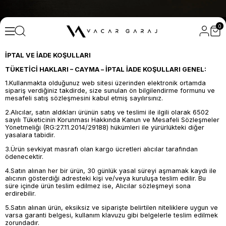
0
İPTAL VE İADE KOŞULLARI
TÜKETİCİ HAKLARI – CAYMA – İPTAL İADE KOŞULLARI GENEL:
1.Kullanmakta olduğunuz web sitesi üzerinden elektronik ortamda
sipariş verdiğiniz takdirde, size sunulan ön bilgilendirme formunu ve
mesafeli satış sözleşmesini kabul etmiş sayılırsınız.
2.Alıcılar, satın aldıkları ürünün satış ve teslimi ile ilgili olarak 6502
sayılı Tüketicinin Korunması Hakkında Kanun ve Mesafeli Sözleşmeler
Yönetmeliği (RG:27.11.2014/29188) hükümleri ile yürürlükteki diğer
yasalara tabidir.
3.Ürün sevkiyat masrafı olan kargo ücretleri alıcılar tarafından
ödenecektir.
4.Satın alınan her bir ürün, 30 günlük yasal süreyi aşmamak kaydı ile
alıcının gösterdiği adresteki kişi ve/veya kuruluşa teslim edilir. Bu
süre içinde ürün teslim edilmez ise, Alıcılar sözleşmeyi sona
erdirebilir.
5.Satın alınan ürün, eksiksiz ve siparişte belirtilen niteliklere uygun ve
varsa garanti belgesi, kullanım klavuzu gibi belgelerle teslim edilmek
zorundadır.