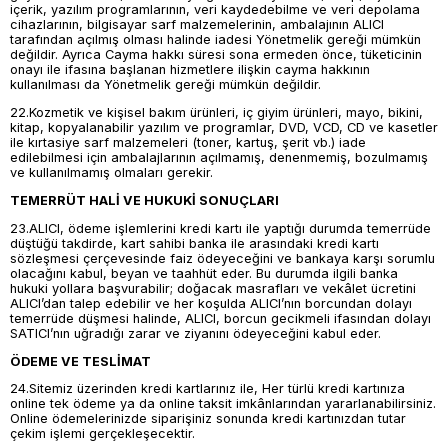
içerik, yazılım programlarının, veri kaydedebilme ve veri depolama
cihazlarının, bilgisayar sarf malzemelerinin, ambalajının ALICI
tarafından açılmış olması halinde iadesi Yönetmelik gereği mümkün
değildir. Ayrıca Cayma hakkı süresi sona ermeden önce, tüketicinin
onayı ile ifasına başlanan hizmetlere ilişkin cayma hakkının
kullanılması da Yönetmelik gereği mümkün değildir.
22.Kozmetik ve kişisel bakım ürünleri, iç giyim ürünleri, mayo, bikini,
kitap, kopyalanabilir yazılım ve programlar, DVD, VCD, CD ve kasetler
ile kırtasiye sarf malzemeleri (toner, kartuş, şerit vb.) iade
edilebilmesi için ambalajlarının açılmamış, denenmemiş, bozulmamış
ve kullanılmamış olmaları gerekir.
TEMERRÜT HALİ VE HUKUKİ SONUÇLARI
23.ALICI, ödeme işlemlerini kredi kartı ile yaptığı durumda temerrüde
düştüğü takdirde, kart sahibi banka ile arasındaki kredi kartı
sözleşmesi çerçevesinde faiz ödeyeceğini ve bankaya karşı sorumlu
olacağını kabul, beyan ve taahhüt eder. Bu durumda ilgili banka
hukuki yollara başvurabilir; doğacak masrafları ve vekâlet ücretini
ALICI’dan talep edebilir ve her koşulda ALICI’nın borcundan dolayı
temerrüde düşmesi halinde, ALICI, borcun gecikmeli ifasından dolayı
SATICI’nın uğradığı zarar ve ziyanını ödeyeceğini kabul eder.
ÖDEME VE TESLİMAT
24.Sitemiz üzerinden kredi kartlarınız ile, Her türlü kredi kartınıza
online tek ödeme ya da online taksit imkânlarından yararlanabilirsiniz.
Online ödemelerinizde siparişiniz sonunda kredi kartınızdan tutar
çekim işlemi gerçekleşecektir.