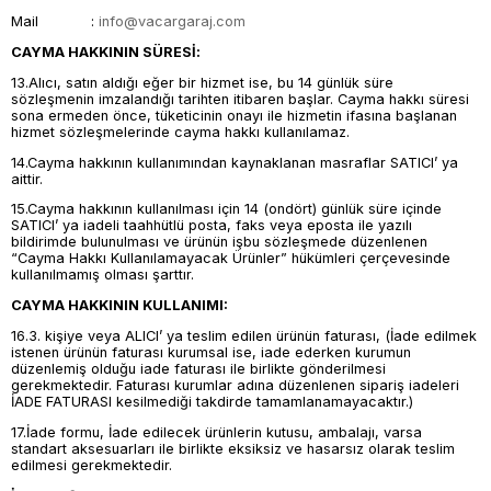
Mail :
info@vacargaraj.com
CAYMA HAKKININ SÜRESİ:
13.Alıcı, satın aldığı eğer bir hizmet ise, bu 14 günlük süre
sözleşmenin imzalandığı tarihten itibaren başlar. Cayma hakkı süresi
sona ermeden önce, tüketicinin onayı ile hizmetin ifasına başlanan
hizmet sözleşmelerinde cayma hakkı kullanılamaz.
14.Cayma hakkının kullanımından kaynaklanan masraflar SATICI’ ya
aittir.
15.Cayma hakkının kullanılması için 14 (ondört) günlük süre içinde
SATICI’ ya iadeli taahhütlü posta, faks veya eposta ile yazılı
bildirimde bulunulması ve ürünün işbu sözleşmede düzenlenen
“Cayma Hakkı Kullanılamayacak Ürünler” hükümleri çerçevesinde
kullanılmamış olması şarttır.
CAYMA HAKKININ KULLANIMI:
16.3. kişiye veya ALICI’ ya teslim edilen ürünün faturası, (İade edilmek
istenen ürünün faturası kurumsal ise, iade ederken kurumun
düzenlemiş olduğu iade faturası ile birlikte gönderilmesi
gerekmektedir. Faturası kurumlar adına düzenlenen sipariş iadeleri
İADE FATURASI kesilmediği takdirde tamamlanamayacaktır.)
17.İade formu, İade edilecek ürünlerin kutusu, ambalajı, varsa
standart aksesuarları ile birlikte eksiksiz ve hasarsız olarak teslim
edilmesi gerekmektedir.