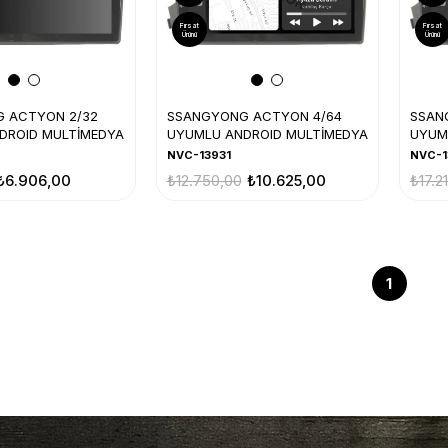
Fırsat
Fırsat
Ürünü
Ürünü
 ACTYON 2/32
SSANGYONG ACTYON 4/64
SSAN
DROID MULTİMEDYA
UYUMLU ANDROID MULTİMEDYA
UYUM
NVC-13931
NVC-1
₺6.906,00
₺12.750,00
₺10.625,00
₺17.2
1