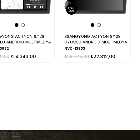
Fırsat
Ürünü
GYONG ACTYON 6/128
SSANGYONG ACTYON 8/128
LU ANDROID MULTİMEDYA
UYUMLU ANDROID MULTİMEDYA
3932
NVC-13933
12,00
₺14.343,00
₺26.775,00
₺22.312,00