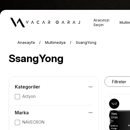
Aracınızı
Multi
Seçin
Anasayfa
Multimedya
SsangYong
SsangYong
Filtreler
Kategoriler
Actyon
%17
Marka
Yeni
Ürün
NAVECRON
Ücretsiz
Kargo