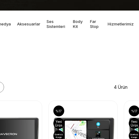
Ses
Body
Far
medya
Aksesuarlar
Hizmetlerimiz
Sistemleri
Kit
Stop
4 Ürün
%17
%17
Yeni
Yeni
Ürün
Ürün
Ücretsiz
Ücretsiz
Kargo
Kargo