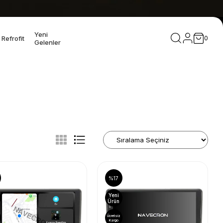
Yeni
Refrofit
0
Gelenler
%17
Yeni
Ürün
Ücretsiz
Kargo