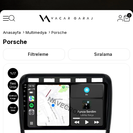
0
Anasayfa
Multimedya
Porsche
Porsche
Filtreleme
Sıralama
%17
Yeni
Ürün
Ücretsiz
Kargo
Fırsat
Ürünü