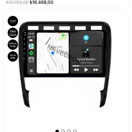
₺19.762,00
₺16.468,00
%17
Yeni
Ürün
Ücretsiz
Kargo
Fırsat
Ürünü