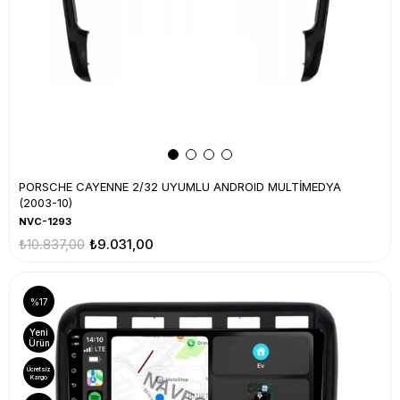
PORSCHE CAYENNE 2/32 UYUMLU ANDROID MULTİMEDYA
(2003-10)
NVC-1293
₺10.837,00
₺9.031,00
%17
Yeni
Ürün
Ücretsiz
Kargo