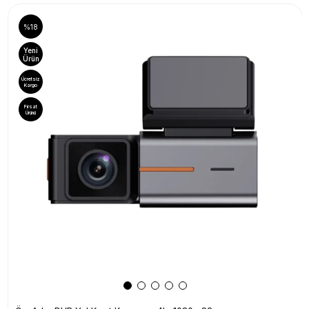
%18
Yeni
Ürün
Ücretsiz
Kargo
Fırsat
Ürünü