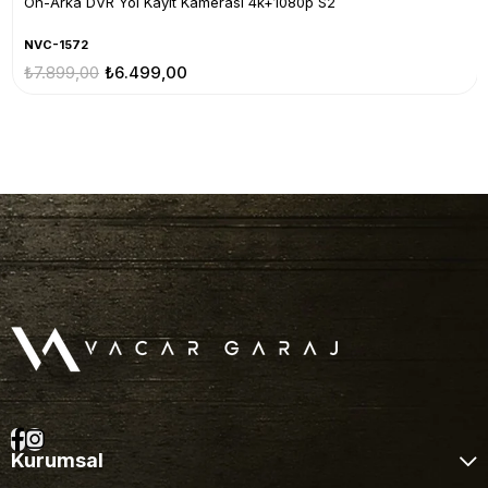
Ön-Arka DVR Yol Kayıt Kamerası 4k+1080p S2
NVC-1572
₺7.899,00
₺6.499,00
Kurumsal