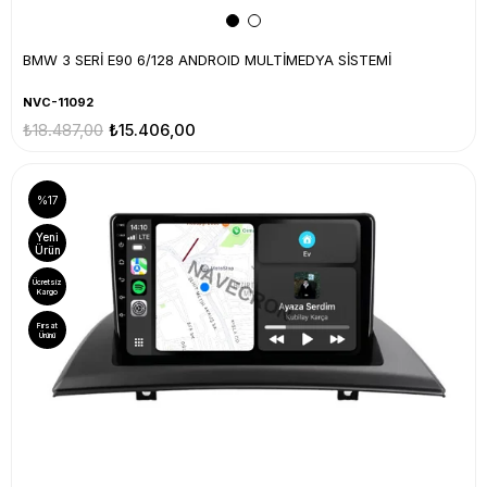
BMW 3 SERİ E90 6/128 ANDROID MULTİMEDYA SİSTEMİ
NVC-11092
₺18.487,00
₺15.406,00
%17
Yeni
Ürün
Ücretsiz
Kargo
Fırsat
Ürünü