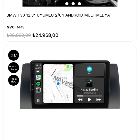
BMW F30 12.3" UYUMLU 2/64 ANDROID MULTİMEDYA
NVC-1415
₺29.962,00
₺24.968,00
%17
Ücretsiz
Kargo
Fırsat
Ürünü