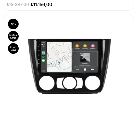
₺13.387,00
₺11.156,00
%17
Ücretsiz
Kargo
Fırsat
Ürünü