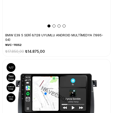
BMW E39 5 SERİ 6/128 UYUMLU ANDROID MULTİMEDYA (1995-
04)
NVC-11052
₺17.850,00
₺14.875,00
%17
Yeni
Ürün
Ücretsiz
Kargo
Fırsat
Ürünü