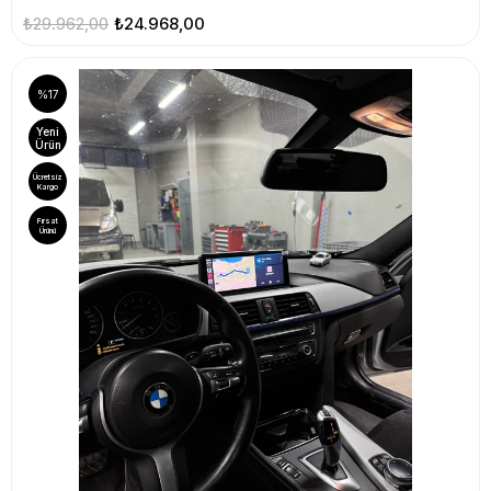
₺29.962,00
₺24.968,00
%17
Yeni
Ürün
Ücretsiz
Kargo
Fırsat
Ürünü