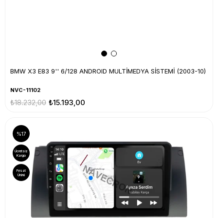
BMW X3 E83 9'' 6/128 ANDROID MULTİMEDYA SİSTEMİ (2003-10)
NVC-11102
₺18.232,00
₺15.193,00
%17
Ücretsiz
Kargo
Fırsat
Ürünü