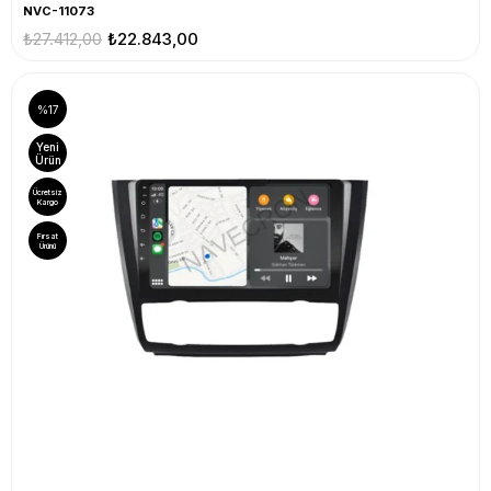
NVC-11073
₺27.412,00
₺22.843,00
%17
Yeni
Ürün
Ücretsiz
Kargo
Fırsat
Ürünü