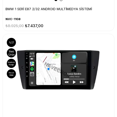
BMW 1 SERİ E87 2/32 ANDROID MULTİMEDYA SİSTEMİ
NVC-1108
₺8.925,00
₺7.437,00
%17
Yeni
Ürün
Ücretsiz
Kargo
Fırsat
Ürünü