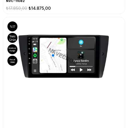
NVC-11082
₺17.850,00
₺14.875,00
%17
Yeni
Ürün
Ücretsiz
Kargo
Fırsat
Ürünü