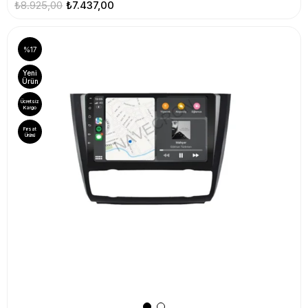
₺8.925,00
₺7.437,00
%17
Yeni
Ürün
Ücretsiz
Kargo
Fırsat
Ürünü