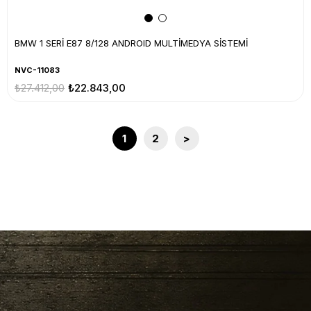
BMW 1 SERİ E87 8/128 ANDROID MULTİMEDYA SİSTEMİ
NVC-11083
₺27.412,00
₺22.843,00
1
2
>