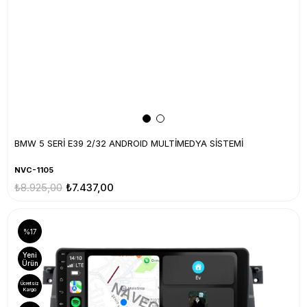
BMW 5 SERİ E39 2/32 ANDROID MULTİMEDYA SİSTEMİ
NVC-1105
₺8.925,00
₺7.437,00
%17
Yeni
Ürün
Ücretsiz
Kargo