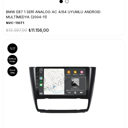
BMW E87 1 SERİ ANALOG AC 4/64 UYUMLU ANDROID
MULTİMEDYA (2004-11)
NVC-11071
₺13.387,00
₺11.156,00
%17
Ücretsiz
Kargo
Fırsat
Ürünü