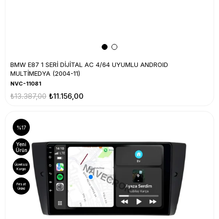
BMW E87 1 SERİ DİJİTAL AC 4/64 UYUMLU ANDROID
MULTİMEDYA (2004-11)
NVC-11081
₺13.387,00
₺11.156,00
%17
Yeni
Ürün
Ücretsiz
Kargo
Fırsat
Ürünü