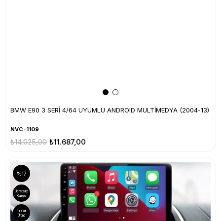
BMW E90 3 SERİ 4/64 UYUMLU ANDROID MULTİMEDYA (2004-13)
NVC-1109
₺14.025,00
₺11.687,00
%17
Ücretsiz
Kargo
Fırsat
Ürünü