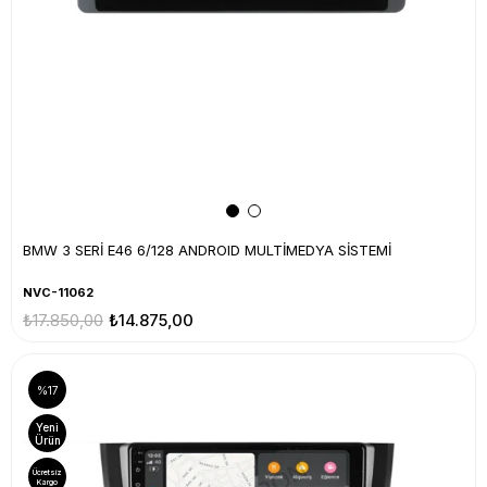
BMW 3 SERİ E46 6/128 ANDROID MULTİMEDYA SİSTEMİ
NVC-11062
₺17.850,00
₺14.875,00
%17
Yeni
Ürün
Ücretsiz
Kargo