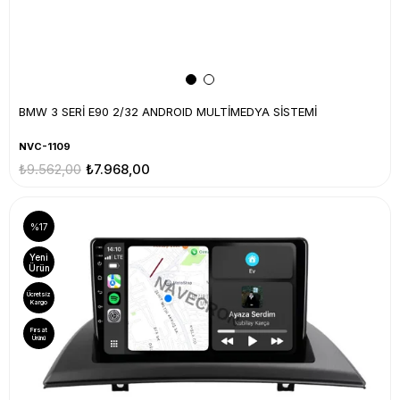
BMW 3 SERİ E90 2/32 ANDROID MULTİMEDYA SİSTEMİ
NVC-1109
₺9.562,00
₺7.968,00
%17
Yeni
Ürün
Ücretsiz
Kargo
Fırsat
Ürünü