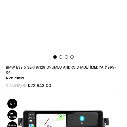
BMW E39 5 SERİ 8/128 UYUMLU ANDROID MULTİMEDYA (1995-
04)
NVC-11053
₺27.412,00
₺22.843,00
%17
Yeni
Ürün
Ücretsiz