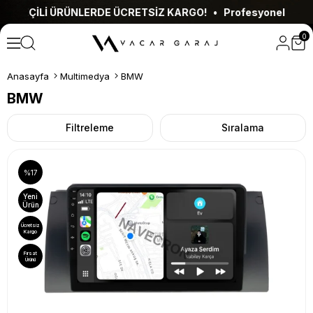
ÜNLERDE ÜCRETSİZ KARGO! • Profesyonel Montaj Hizmeti • 
0
Anasayfa
Multimedya
BMW
BMW
Filtreleme
Sıralama
%17
Yeni
Ürün
Ücretsiz
Kargo
Fırsat
Ürünü