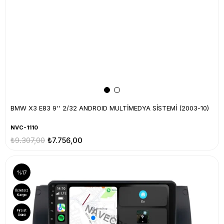
BMW X3 E83 9'' 2/32 ANDROID MULTİMEDYA SİSTEMİ (2003-10)
NVC-1110
₺9.307,00
₺7.756,00
%17
Ücretsiz
Kargo
Fırsat
Ürünü