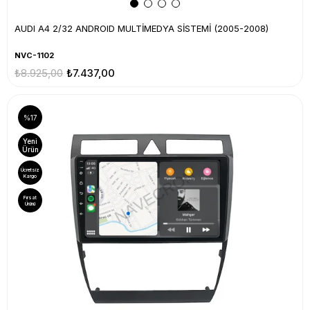
AUDI A4 2/32 ANDROID MULTİMEDYA SİSTEMİ (2005-2008)
NVC-1102
₺8.925,00
₺7.437,00
%17
Yeni
Ürün
Ücretsiz
Kargo
Fırsat
Ürünü