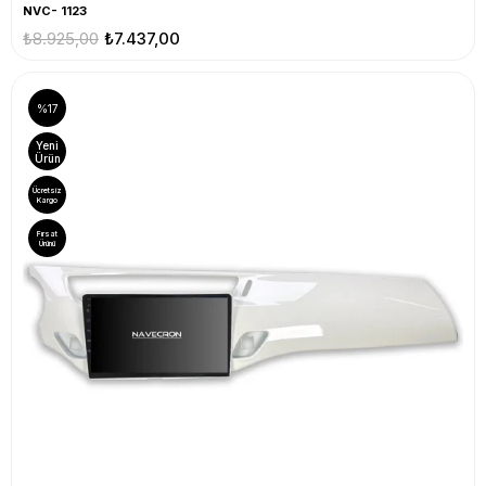
NVC- 1123
₺8.925,00
₺7.437,00
%17
Yeni
Ürün
Ücretsiz
Kargo
Fırsat
Ürünü