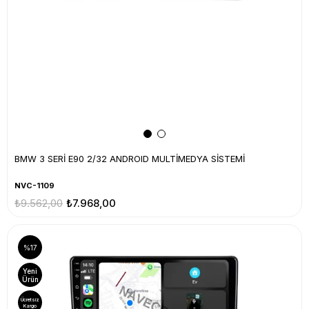
BMW 3 SERİ E90 2/32 ANDROID MULTİMEDYA SİSTEMİ
NVC-1109
₺9.562,00
₺7.968,00
%17
Yeni
Ürün
Ücretsiz
Kargo