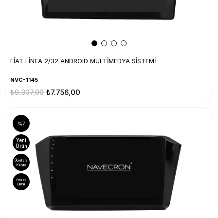
FİAT LİNEA 2/32 ANDROID MULTİMEDYA SİSTEMİ
NVC-1145
₺9.307,00
₺7.756,00
%7
Yeni
Ürün
Ücretsiz
Kargo
Fırsat
Ürünü