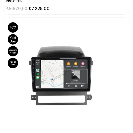
NVC-1112
₺8.670,00
₺7.225,00
%17
Yeni
Ürün
Ücretsiz
Kargo
Fırsat
Ürünü