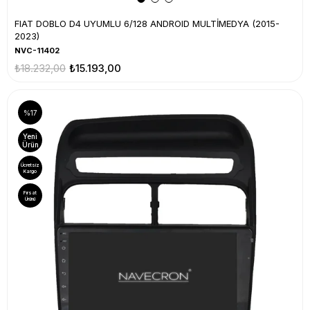
FIAT DOBLO D4 UYUMLU 6/128 ANDROID MULTİMEDYA (2015-
2023)
NVC-11402
₺18.232,00
₺15.193,00
%17
Yeni
Ürün
Ücretsiz
Kargo
Fırsat
Ürünü