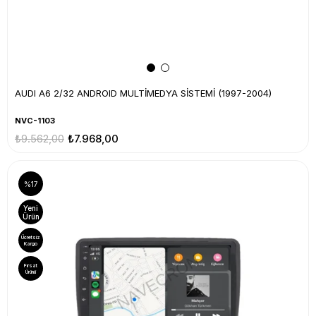
AUDI A6 2/32 ANDROID MULTİMEDYA SİSTEMİ (1997-2004)
NVC-1103
₺9.562,00
₺7.968,00
%17
Yeni
Ürün
Ücretsiz
Kargo
Fırsat
Ürünü