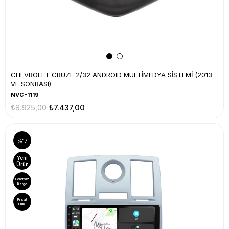
CHEVROLET CRUZE 2/32 ANDROID MULTİMEDYA SİSTEMİ (2013
VE SONRASI)
NVC-1119
₺8.925,00
₺7.437,00
%17
Yeni
Ürün
Ücretsiz
Kargo
Fırsat
Ürünü