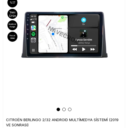
%17
Yeni
Ürün
Ücretsiz
Kargo
Fırsat
Ürünü
CITROËN BERLINGO 2/32 ANDROID MULTİMEDYA SİSTEMİ (2019
VE SONRASI)