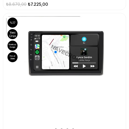
₺8.670,00
₺7.225,00
%17
Yeni
Ürün
Ücretsiz
Kargo
Fırsat
Ürünü