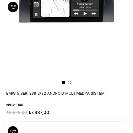
Fırsat
Ürünü
BMW 5 SERİ E39 2/32 ANDROID MULTİMEDYA SİSTEMİ
NVC-1105
₺8.925,00
₺7.437,00
%17