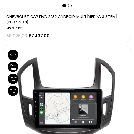
CHEVROLET CAPTIVA 2/32 ANDROID MULTİMEDYA SİSTEMİ
(2007-2011)
NVC-1113
₺8.925,00
₺7.437,00
%17
Yeni
Ürün
Ücretsiz
Kargo
Fırsat
Ürünü