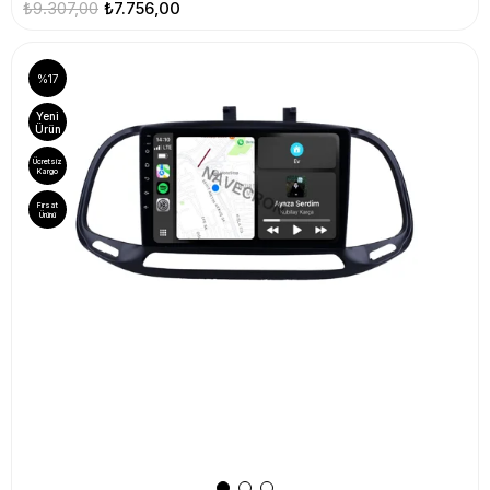
₺9.307,00
₺7.756,00
%17
Yeni
Ürün
Ücretsiz
Kargo
Fırsat
Ürünü