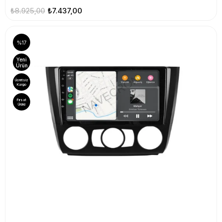
₺8.925,00
₺7.437,00
%17
Yeni
Ürün
Ücretsiz
Kargo
Fırsat
Ürünü