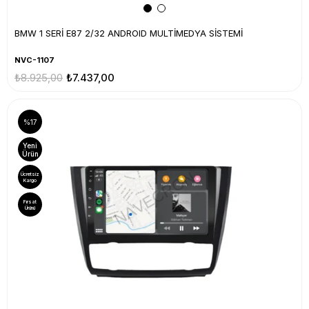
BMW 1 SERİ E87 2/32 ANDROID MULTİMEDYA SİSTEMİ
NVC-1107
₺8.925,00
₺7.437,00
%17
Yeni
Ürün
Ücretsiz
Kargo
Fırsat
Ürünü