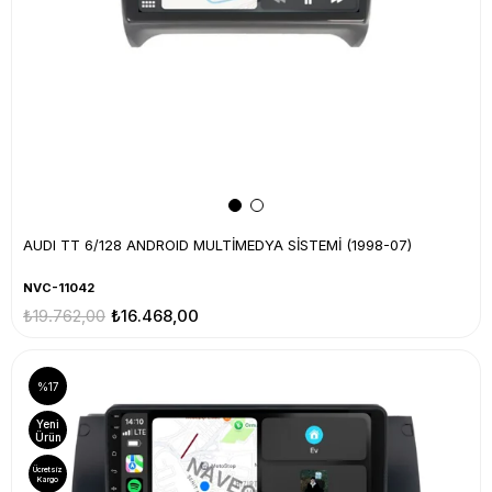
AUDI TT 6/128 ANDROID MULTİMEDYA SİSTEMİ (1998-07)
NVC-11042
₺19.762,00
₺16.468,00
%17
Yeni
Ürün
Ücretsiz
Kargo