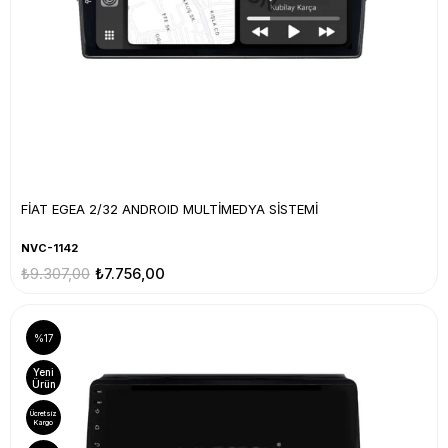
FİAT EGEA 2/32 ANDROID MULTİMEDYA SİSTEMİ
NVC-1142
₺9.307,00
₺7.756,00
%17
Yeni
Ürün
Ücretsiz
Kargo