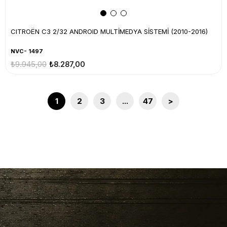
CITROËN C3 2/32 ANDROID MULTİMEDYA SİSTEMİ (2010-2016)
NVC- 1497
₺9.945,00
₺8.287,00
1
2
3
...
47
>