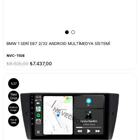
BMW 1 SERİ E87 2/32 ANDROID MULTİMEDYA SİSTEMİ
NVC-1108
₺8.925,00
₺7.437,00
%17
Yeni
Ürün
Ücretsiz
Kargo
Fırsat
Ürünü