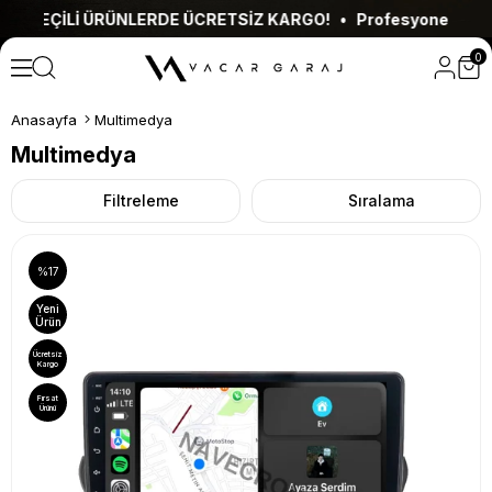
RÜNLERDE ÜCRETSİZ KARGO! • Profesyonel Montaj Hizmeti •
0
Anasayfa
Multimedya
Multimedya
Filtreleme
Sıralama
%17
Yeni
Ürün
Ücretsiz
Kargo
Fırsat
Ürünü