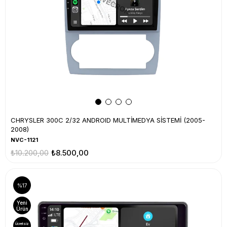
CHRYSLER 300C 2/32 ANDROID MULTİMEDYA SİSTEMİ (2005-
2008)
NVC-1121
₺10.200,00
₺8.500,00
%17
Yeni
Ürün
Ücretsiz