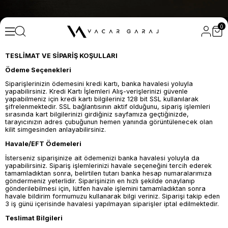
0
TESLİMAT VE SİPARİŞ KOŞULLARI
Ödeme Seçenekleri
Siparişlerinizin ödemesini kredi kartı, banka havalesi yoluyla
yapabilirsiniz. Kredi Kartı İşlemleri Alış-verişlerinizi güvenle
yapabilmeniz için kredi kartı bilgileriniz 128 bit SSL kullanılarak
şifrelenmektedir. SSL bağlantısının aktif olduğunu, sipariş işlemleri
sırasında kart bilgilerinizi girdiğiniz sayfamıza geçtiğinizde,
tarayıcınızın adres çubuğunun hemen yanında görüntülenecek olan
kilit simgesinden anlayabilirsiniz.
Havale/EFT Ödemeleri
İsterseniz siparişinize ait ödemenizi banka havalesi yoluyla da
yapabilirsiniz. Sipariş işlemlerinizi havale seçeneğini tercih ederek
tamamladıktan sonra, belirtilen tutarı banka hesap numaralarımıza
göndermeniz yeterlidir. Siparişinizin en hızlı şekilde onaylanıp
gönderilebilmesi için, lütfen havale işlemini tamamladıktan sonra
havale bildirim formumuzu kullanarak bilgi veriniz. Siparişi takip eden
3 iş günü içerisinde havalesi yapılmayan siparişler iptal edilmektedir.
Teslimat Bilgileri