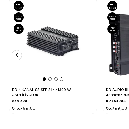
Yeni
Yeni
Ürün
Ürün
Ücretsiz
Ücretsiz
Kargo
Kargo
Fırsat
Fırsat
Ürünü
Ürünü
DD 4 KANAL SS SERİSİ 4x1300 W
DD AUDIO RL
AMPLİFİKATÖR
4ohmx65RM
SS41300
RL-LA400.4
₺16.799,00
₺5.799,00