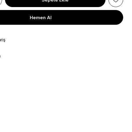
riş
a