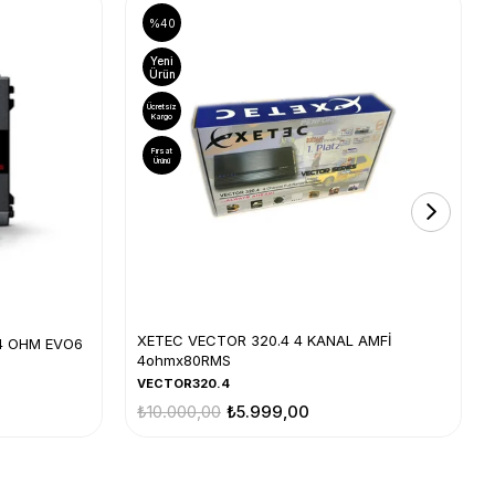
%40
Yeni
Ürün
Ücretsiz
Kargo
Fırsat
Ürünü
XETEC VECTOR 320.4 4 KANAL AMFİ
4 OHM EVO6
4ohmx80RMS
VECTOR320.4
₺10.000,00
₺5.999,00