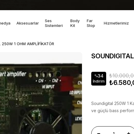
Ses
Body
Far
medya
Aksesuarlar
Hizmetlerimiz
Sistemleri
Kit
Stop
L 250W 1 OHM AMPLİFİKATÖR
SOUNDIGITAL
₺10.000,
34
%
₺6.580,
İndirim
Soundigital 250W 1 Ka
ve güçlü bass perform