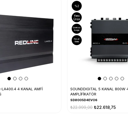
%2
Yeni
Ürün
Ücretsiz
Kargo
Fırsat
Ürünü
-LA400.4 4 KANAL AMFİ
SOUNDDIGITAL 5 KANAL 800W 
S
AMPLİFİKATÖR
SD8005D4EVO6
₺22.999,00
₺22.618,75