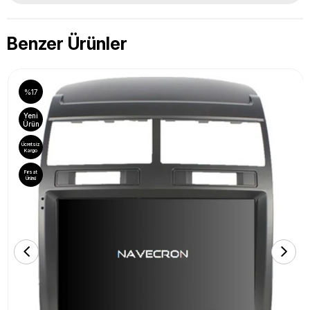
Benzer Ürünler
%17
Yeni
Ürün
Ücretsiz
Kargo
Fırsat
Ürünü