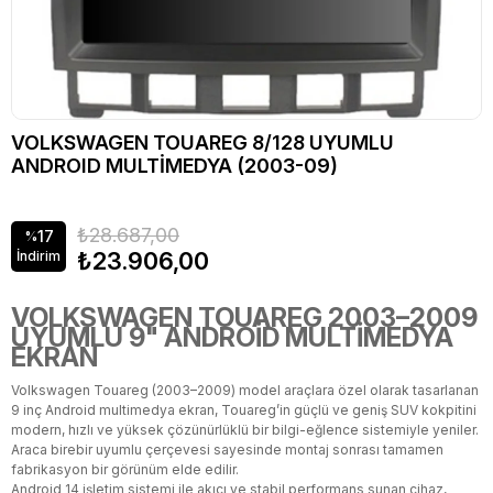
VOLKSWAGEN TOUAREG 8/128 UYUMLU
ANDROID MULTİMEDYA (2003-09)
₺28.687,00
17
%
₺23.906,00
İndirim
VOLKSWAGEN TOUAREG 2003–2009
UYUMLU 9" ANDROİD MULTİMEDYA
EKRAN
Volkswagen Touareg (2003–2009) model araçlara özel olarak tasarlanan
9 inç Android multimedya ekran, Touareg’in güçlü ve geniş SUV kokpitini
modern, hızlı ve yüksek çözünürlüklü bir bilgi-eğlence sistemiyle yeniler.
Araca birebir uyumlu çerçevesi sayesinde montaj sonrası tamamen
fabrikasyon bir görünüm elde edilir.
Android 14 işletim sistemi ile akıcı ve stabil performans sunan cihaz,