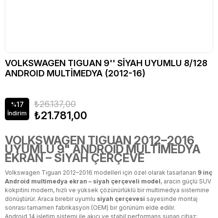
VOLKSWAGEN TIGUAN 9'' SİYAH UYUMLU 8/128
ANDROID MULTİMEDYA (2012-16)
₺26.137,00
17
%
₺21.781,00
İndirim
VOLKSWAGEN TIGUAN 2012–2016
UYUMLU 9" ANDROİD MULTİMEDYA
EKRAN – SİYAH ÇERÇEVE
Volkswagen Tiguan 2012–2016 modelleri için özel olarak tasarlanan
9 inç
Android multimedya ekran – siyah çerçeveli model
, aracın güçlü SUV
kokpitini modern, hızlı ve yüksek çözünürlüklü bir multimedya sistemine
dönüştürür. Araca birebir uyumlu
siyah çerçevesi
sayesinde montaj
sonrası tamamen fabrikasyon (OEM) bir görünüm elde edilir.
Android 14 işletim sistemi ile akıcı ve stabil performans sunan cihaz;