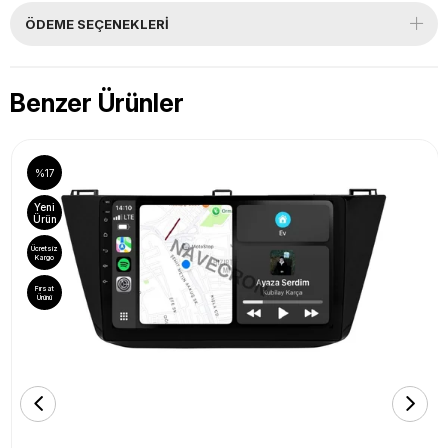
ÖDEME SEÇENEKLERI
Benzer Ürünler
%17
Yeni
Ürün
Ücretsiz
Kargo
Fırsat
Ürünü