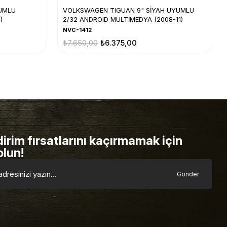
UMLU
VOLKSWAGEN TIGUAN 9" SİYAH UYUMLU
)
2/32 ANDROID MULTİMEDYA (2008-11)
NVC-1412
₺7.650,00
₺6.375,00
dirim fırsatlarını kaçırmamak için
olun!
Gönder