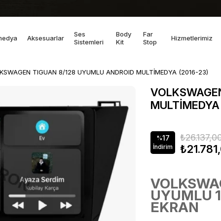
Ses
Body
Far
medya
Aksesuarlar
Hizmetlerimiz
Sistemleri
Kit
Stop
KSWAGEN TIGUAN 8/128 UYUMLU ANDROID MULTİMEDYA (2016-23)
VOLKSWAGEN
MULTİMEDYA 
₺26.137,0
17
%
₺21.781
İndirim
VOLKSWAG
UYUMLU 1
EKRAN