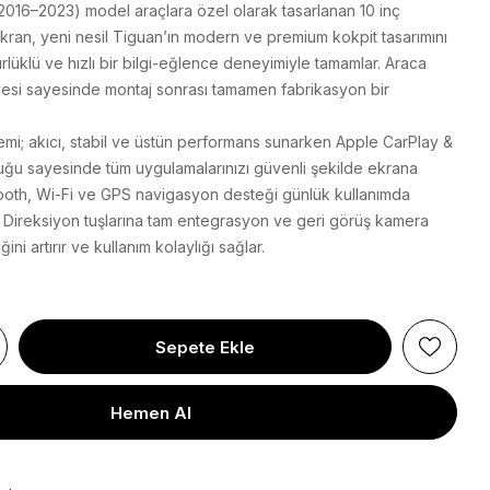
016–2023) model araçlara özel olarak tasarlanan 10 inç
ran, yeni nesil Tiguan’ın modern ve premium kokpit tasarımını
lüklü ve hızlı bir bilgi-eğlence deneyimiyle tamamlar. Araca
vesi sayesinde montaj sonrası tamamen fabrikasyon bir
temi; akıcı, stabil ve üstün performans sunarken Apple CarPlay &
uğu sayesinde tüm uygulamalarınızı güvenli şekilde ekrana
uetooth, Wi-Fi ve GPS navigasyon desteği günlük kullanımda
 Direksiyon tuşlarına tam entegrasyon ve geri görüş kamera
ğini artırır ve kullanım kolaylığı sağlar.