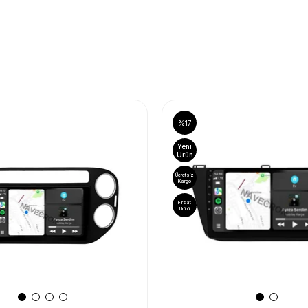
%17
Yeni
Ürün
Ücretsiz
Kargo
Fırsat
Ürünü