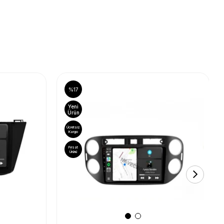
%17
Yeni
Ürün
Ücretsiz
Kargo
Fırsat
Ürünü