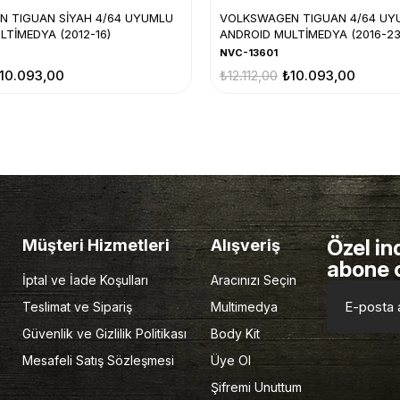
VOLKSWAGEN TIGUAN 4/64 UY
 TIGUAN SİYAH 4/64 UYUMLU
ANDROID MULTİMEDYA (2016-23
LTİMEDYA (2012-16)
NVC-13601
₺12.112,00
₺10.093,00
10.093,00
Özel in
Müşteri Hizmetleri
Alışveriş
abone 
İptal ve İade Koşulları
Aracınızı Seçin
Teslimat ve Sipariş
Multimedya
Güvenlik ve Gizlilik Politikası
Body Kit
Mesafeli Satış Sözleşmesi
Üye Ol
Şifremi Unuttum