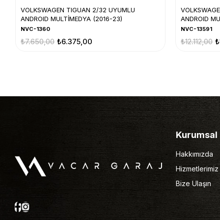
VOLKSWAGEN TIGUAN 2/32 UYUMLU
VOLKSWAGEN
ANDROID MULTİMEDYA (2016-23)
ANDROID MU
NVC-1360
NVC-13591
₺7.650,00
₺6.375,00
₺12.112,00
₺
Kurumsal
Hakkımızda
Hizmetlerimiz
Bize Ulaşın