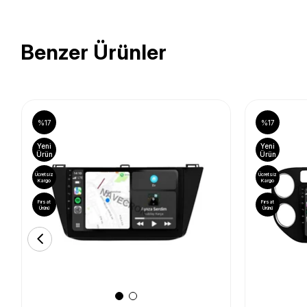
Benzer Ürünler
%17
%17
Yeni
Yeni
Ürün
Ürün
Ücretsiz
Ücretsiz
Kargo
Kargo
Fırsat
Fırsat
Ürünü
Ürünü