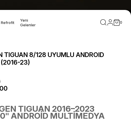
SEÇİLİ ÜRÜNLERDE ÜCRETSİZ KARGO! • Profesyonel Mont
Yeni
Refrofit
0
Gelenler
 TIGUAN 8/128 UYUMLU ANDROID
(2016-23)
0
,00
EN TIGUAN 2016–2023
0" ANDROİD MULTİMEDYA